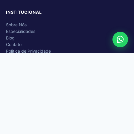
INSTITUCIONAL
Sobre Nós
Especialidades
Blog
Contato
Política de Privacidade
CONTATO
(11) 2218-6640
contato@goncalvescontabil.com.br
Avenida Conceição, 1252 – Vila Guilherme, São Paulo/SP
Seg a Sex — 09:00 às 18:00