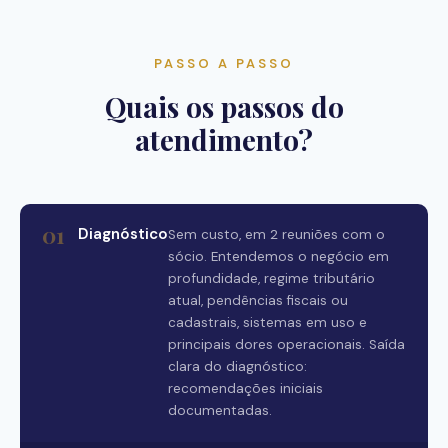
PASSO A PASSO
Quais os passos do
atendimento?
01
Diagnóstico
Sem custo, em 2 reuniões com o
sócio. Entendemos o negócio em
profundidade, regime tributário
atual, pendências fiscais ou
cadastrais, sistemas em uso e
principais dores operacionais. Saída
clara do diagnóstico:
recomendações iniciais
documentadas.