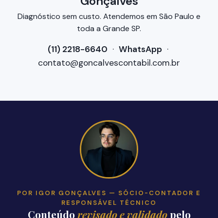
Gonçalves
Diagnóstico sem custo. Atendemos em São Paulo e
toda a Grande SP.
(11) 2218-6640
·
WhatsApp
·
contato@goncalvescontabil.com.br
POR IGOR GONÇALVES — SÓCIO-CONTADOR E
RESPONSÁVEL TÉCNICO
Conteúdo
revisado e validado
pelo