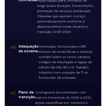
contratual
repactuação para contratos de
longo prazo (locação, fornecimento,
prestação de serviços plurianuais).
Cláusulas que ajustam o preço
automaticamente conforme a
alíquota efetiva muda durante a
transição 2026-2033.
06
Adequação
Orientação técnica para o ERP,
de sistema
emissor de notas fiscais e sistema
contábil sobre os novos campos,
códigos de tributação e regras de
cálculo da CBS, IBS e IS. Trabalho
conjunto com a equipe de TI ou
fornecedor de software.
07
Plano de
Cronograma documentado com
transição
marcos trimestrais de 2026 a 2033,
ações específicas por trimestre e