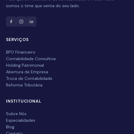
Nome Completo
somos o time que senta do seu lado.
E-mail
SERVIÇOS
Celular / WhatsApp
BPO Financeiro
Contabilidade Consultiva
Empresa
Holding Patrimonial
Abertura de Empresa
Troca de Contabilidade
Serviço desejado
Reforma Tributária
INSTITUCIONAL
Enviar
Sobre Nós
Especialidades
Blog
Contato