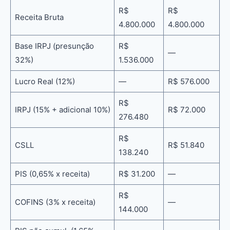
R$
R$
Receita Bruta
4.800.000
4.800.000
Base IRPJ (presunção
R$
—
32%)
1.536.000
Lucro Real (12%)
—
R$ 576.000
R$
IRPJ (15% + adicional 10%)
R$ 72.000
276.480
R$
CSLL
R$ 51.840
138.240
PIS (0,65% x receita)
R$ 31.200
—
R$
COFINS (3% x receita)
—
144.000