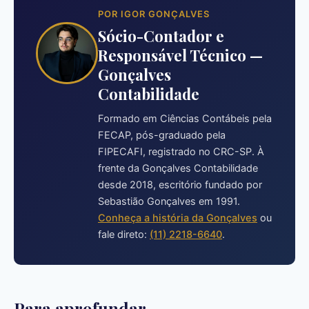
POR IGOR GONÇALVES
Sócio-Contador e
Responsável Técnico —
Gonçalves
Contabilidade
Formado em Ciências Contábeis pela
FECAP, pós-graduado pela
FIPECAFI, registrado no CRC-SP. À
frente da Gonçalves Contabilidade
desde 2018, escritório fundado por
Sebastião Gonçalves em 1991.
Conheça a história da Gonçalves
ou
fale direto:
(11) 2218-6640
.
Para aprofundar