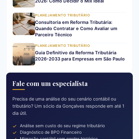
2026: Como Decidir o Mix Ideal
PLANEJAMENTO TRIBUTÁRIO
Consultoria em Reforma Tributária:
Quando Contratar e Como Avaliar um
Parceiro Técnico
PLANEJAMENTO TRIBUTÁRIO
Guia Definitivo da Reforma Tributária
2026-2033 para Empresas em São Paulo
Fale com um especialista
Precisa de uma análise do seu cenário contábil ou
tributário? Um sócio da Gonçalves responde em até 1
dia útil.
Análise sem custo do seu regime tributário
Diagnóstico de BPO Financeiro
Migração contábil sem perder histórico