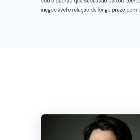
sob o padrão que Sebastião deixou: técnic
inegociável e relação de longo prazo com o