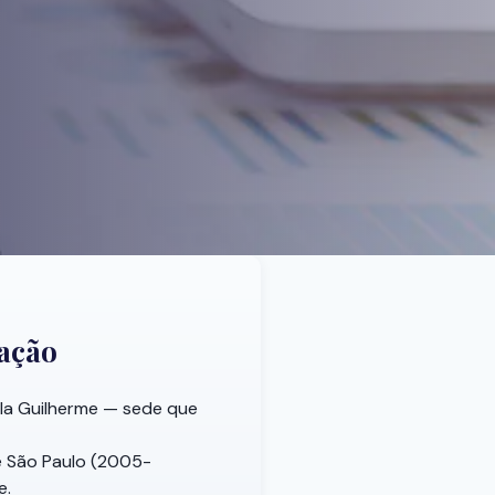
ração
ila Guilherme — sede que
e São Paulo (2005-
e.