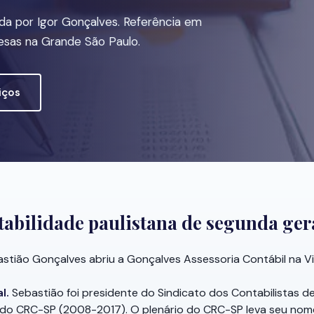
da por Igor Gonçalves. Referência em
esas na Grande São Paulo.
iços
tabilidade paulistana de segunda ge
stião Gonçalves abriu a Gonçalves Assessoria Contábil na V
l.
Sebastião foi presidente do Sindicato dos Contabilistas d
 do CRC-SP (2008-2017). O plenário do CRC-SP leva seu nom