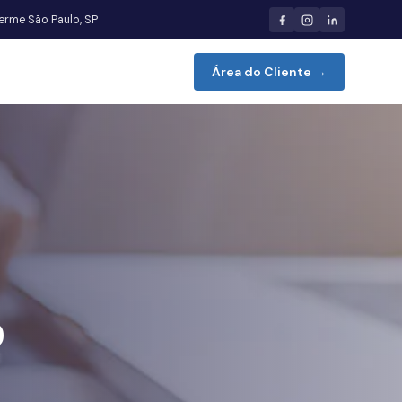
herme São Paulo, SP
Área do Cliente →
o