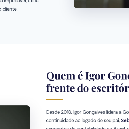
a impecável, ética
 cliente.
Quem é Igor Gonç
frente do escritó
Desde 2018, Igor Gonçalves lidera a G
continuidade ao legado de seu pai,
Seb
expoentes da contabilidade no Brasil, 