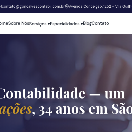
contato@goncalvescontabil.com.br
Avenida Conceição, 1252 – Vila Guil
ome
Sobre Nós
Blog
Contato
Serviços ▾
Especialidades ▾
 Contabilidade — um
ações
, 34 anos em Sã