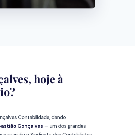
alves, hoje à
rio?
onçalves Contabilidade, dando
astião Gonçalves
— um dos grandes
que presidiu o Sindicato dos Contabilistas