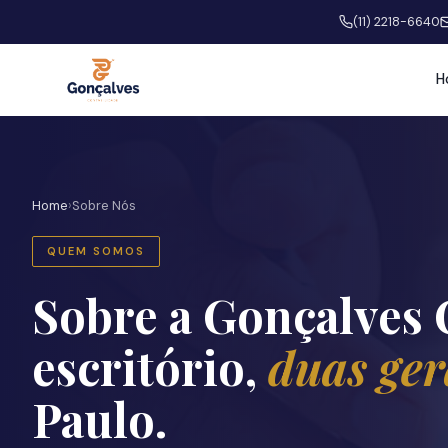
(11) 2218-6640
H
Home
›
Sobre Nós
QUEM SOMOS
Sobre a Gonçalves
escritório,
duas ger
Paulo.