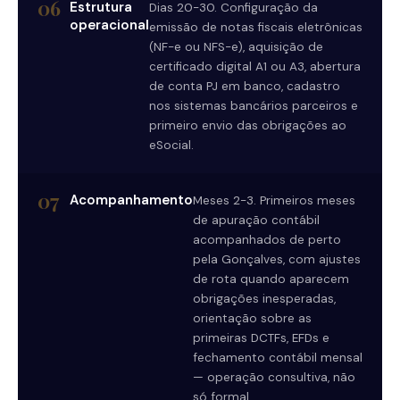
06
Estrutura
Dias 20-30. Configuração da
operacional
emissão de notas fiscais eletrônicas
(NF-e ou NFS-e), aquisição de
certificado digital A1 ou A3, abertura
de conta PJ em banco, cadastro
nos sistemas bancários parceiros e
primeiro envio das obrigações ao
eSocial.
07
Acompanhamento
Meses 2-3. Primeiros meses
de apuração contábil
acompanhados de perto
pela Gonçalves, com ajustes
de rota quando aparecem
obrigações inesperadas,
orientação sobre as
primeiras DCTFs, EFDs e
fechamento contábil mensal
— operação consultiva, não
só formal.