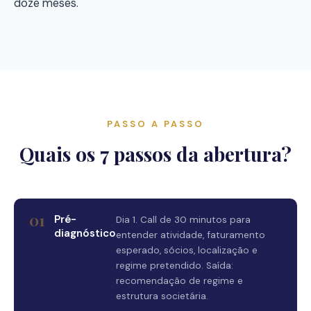
doze meses.
PASSO A PASSO
Quais os 7 passos da abertura?
01
Pré-
Dia 1. Call de 30 minutos para
diagnóstico
entender atividade, faturamento
esperado, sócios, localização e
regime pretendido. Saída:
recomendação de regime e
estrutura societária.