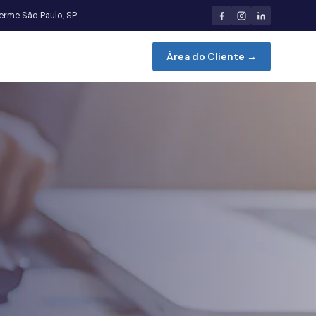
herme São Paulo, SP
Área do Cliente →