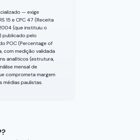
cializado — exige
RS 15 e CPC 47 (Receita
2004 (que instituiu o
) publicado pelo
odo POC (Percentage of
a, com medição validada
 analíticos (estrutura,
nálise mensal de
s que comprometa margem
s médias paulistas.
P?