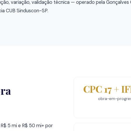
ção, variação, validação técnica — operado pela Gonçalves
ncia CUB Sinduscon-SP.
CPC 17 + IF
ora
obra-em-progre
R$ 5 mi e R$ 50 mi+ por