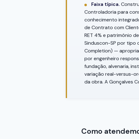
Faixa típica.
Constru
Controladoria para cons
conhecimento integrado
de Contrato com Cliente)
RET 4% e patrimônio de 
Sinduscon-SP por tipo 
Completion) — apropria
por engenheiro responsá
fundação, alvenaria, in
variação real-versus-o
da obra. A Gonçalves Co
Como atendemos