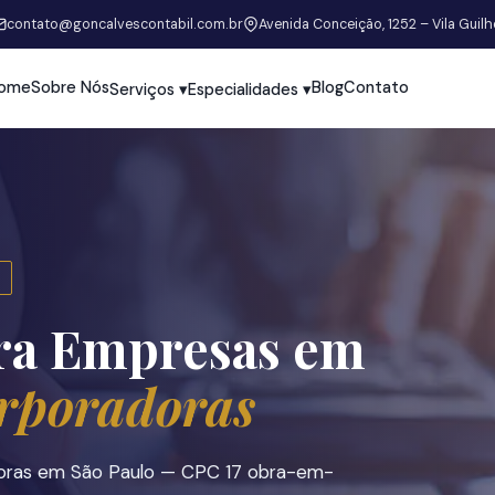
contato@goncalvescontabil.com.br
Avenida Conceição, 1252 – Vila Guil
ome
Sobre Nós
Blog
Contato
Serviços ▾
Especialidades ▾
ra Empresas em
orporadoras
radoras em São Paulo — CPC 17 obra-em-