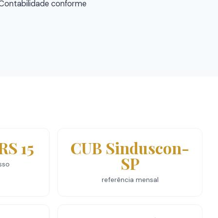
 Contabilidade conforme
RS 15
CUB Sinduscon-
SP
sso
referência mensal