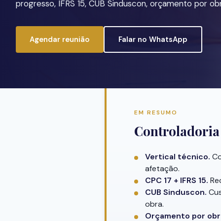
progresso, IFRS 15, CUB Sinduscon, orçamento por obr
Agendar reunião
Falar no WhatsApp
EM RESUMO
Controladoria
Vertical técnico.
Co
afetação.
CPC 17 + IFRS 15.
Rec
CUB Sinduscon.
Cus
obra.
Orçamento por obr