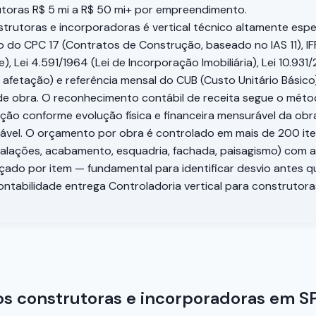
toras R$ 5 mi a R$ 50 mi+ por empreendimento.
trutoras e incorporadoras é vertical técnico altamente espe
 do CPC 17 (Contratos de Construção, baseado no IAS 11), IF
, Lei 4.591/1964 (Lei de Incorporação Imobiliária), Lei 10.931/
afetação) e referência mensal do CUB (Custo Unitário Básico
de obra. O reconhecimento contábil de receita segue o mét
ção conforme evolução física e financeira mensurável da obr
vel. O orçamento por obra é controlado em mais de 200 itens
stalações, acabamento, esquadria, fachada, paisagismo) com a
rçado por item — fundamental para identificar desvio ante
ntabilidade entrega Controladoria vertical para construtora
 construtoras e incorporadoras em S