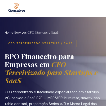
Home
›
Serviços
›
CFO Startups e SaaS
CFO TERCEIRIZADO STARTUPS / SAAS
BPO Financeiro para
Empresas em
CFO
Terceirizado para Startups e
SaaS
CFO terceirizado e fracionado especializado em startups
VC-backed e SaaS B2B — MRR/ARR, burn rate, runway, cap
table contábil, preparação Series A/B e Marco Legal das