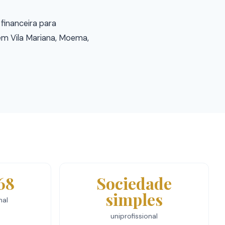
financeira para
s em Vila Mariana, Moema,
68
Sociedade
simples
nal
uniprofissional