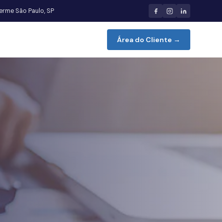
herme São Paulo, SP
Área do Cliente →