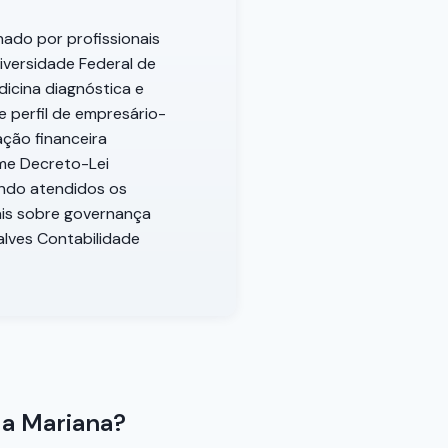
nado por profissionais
niversidade Federal de
dicina diagnóstica e
e perfil de empresário-
ação financeira
rme Decreto-Lei
uando atendidos os
mais sobre governança
alves Contabilidade
la Mariana?