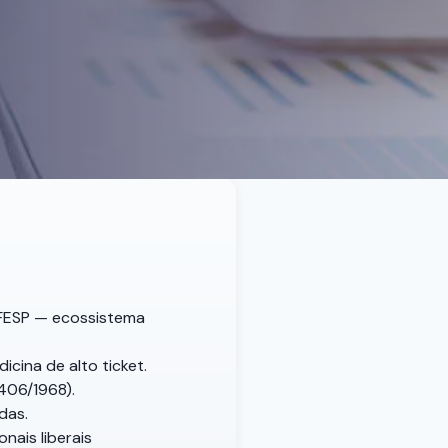
NIFESP — ecossistema
icina de alto ticket.
 406/1968).
das.
nais liberais