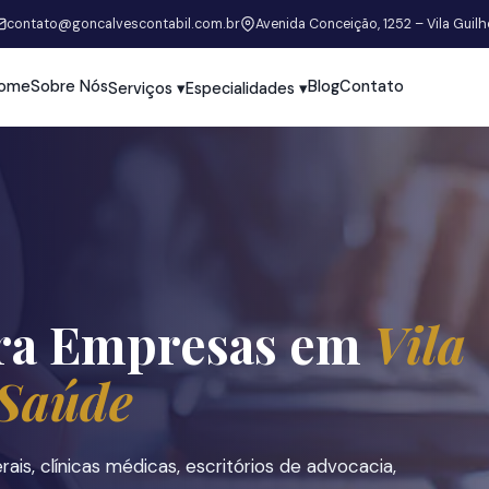
contato@goncalvescontabil.com.br
Avenida Conceição, 1252 – Vila Guil
ome
Sobre Nós
Blog
Contato
Serviços ▾
Especialidades ▾
ra Empresas em
Vila
Saúde
rais, clínicas médicas, escritórios de advocacia,