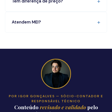
Tem diferença de preço?
Atendem MEI?
POR IGOR GONÇALVES — SÓCIO-CONTADOR E
RESPONSÁVEL TÉCNICO
Conteúdo
revisado e validado
pelo